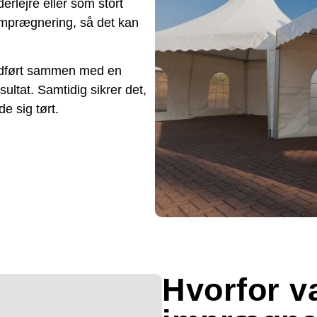
derlejre eller som stort
g imprægnering, så det kan
r udført sammen med en
esultat. Samtidig sikrer det,
de sig tørt.
Hvorfor v