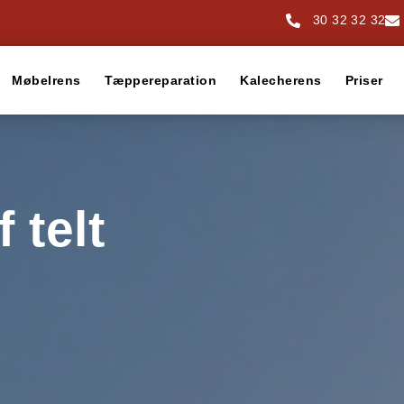
30 32 32 32
Møbelrens
Tæppereparation
Kalecherens
Priser
 telt