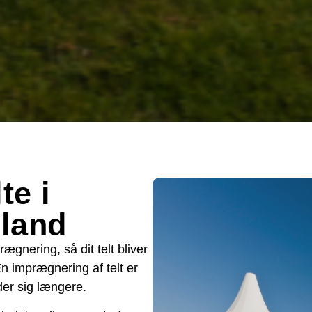
te i
land
ægnering, så dit telt bliver
n imprægnering af telt er
lder sig længere.