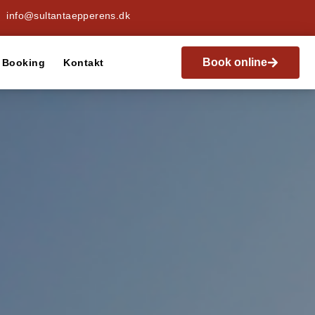
info@sultantaepperens.dk
Book online
Booking
Kontakt