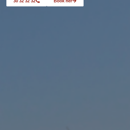
30 32 32 32
Book her