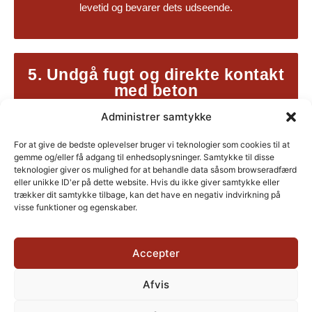
levetid og bevarer dets udseende.
5. Undgå fugt og direkte kontakt
med beton
Sørg for, at tæppet er helt tørt, før du ruller det sammen
Administrer samtykke
– selv let fugt kan føre til mug og skimmel. Hvis du
opbevarer det i en kælder, så læg det på et par brædder
For at give de bedste oplevelser bruger vi teknologier som cookies til at
eller en hylde, så det ikke ligger direkte på et eventuelt
gemme og/eller få adgang til enhedsoplysninger. Samtykke til disse
fugtigt betongulv.
teknologier giver os mulighed for at behandle data såsom browseradfærd
eller unikke ID'er på dette website. Hvis du ikke giver samtykke eller
trækker dit samtykke tilbage, kan det have en negativ indvirkning på
visse funktioner og egenskaber.
Skal vi fikse dit tæppe?
Accepter
Er dit tæppe blevet slidt, beskidt eller har det fået skader? Hos
Sultan Tæpperens gør vi det nemt for dig at få det fikset! Vi
Afvis
tilbyder professionel tæpperens og reparation.