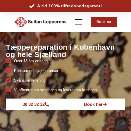
Altid 100% tilfredshedsgaranti
Book nu
Tæppereparation i København
og hele Sjælland
Over 18 års erfaring
Konkurrencedygtige priser
Skånsom rensning
Vi afhenter om søndagen og leverer om lørdagen
30 32 32 32
Book her