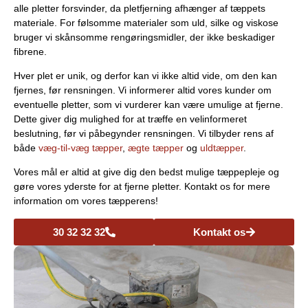
alle pletter forsvinder, da pletfjerning afhænger af tæppets
materiale. For følsomme materialer som uld, silke og viskose
bruger vi skånsomme rengøringsmidler, der ikke beskadiger
fibrene.
Hver plet er unik, og derfor kan vi ikke altid vide, om den kan
fjernes, før rensningen. Vi informerer altid vores kunder om
eventuelle pletter, som vi vurderer kan være umulige at fjerne.
Dette giver dig mulighed for at træffe en velinformeret
beslutning, før vi påbegynder rensningen. Vi tilbyder rens af
både
væg-til-væg tæpper
,
ægte tæpper
og
uldtæpper
.
Vores mål er altid at give dig den bedst mulige tæppepleje og
gøre vores yderste for at fjerne pletter. Kontakt os for mere
information om vores tæpperens!
30 32 32 32
Kontakt os