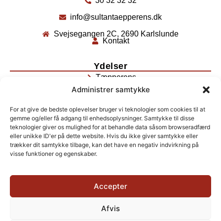
30 32 32 32
info@sultantaepperens.dk
Svejsegangen 2C, 2690 Karlslunde
Kontakt
Ydelser
Tæpperens
Administrer samtykke
Møbelrens
For at give de bedste oplevelser bruger vi teknologier som cookies til at
Tæppereparation
gemme og/eller få adgang til enhedsoplysninger. Samtykke til disse
Kalecherens
teknologier giver os mulighed for at behandle data såsom browseradfærd
eller unikke ID'er på dette website. Hvis du ikke giver samtykke eller
trækker dit samtykke tilbage, kan det have en negativ indvirkning på
Åbningstider
visse funktioner og egenskaber.
Mandag – Torsdag:
09:00 – 16:00
Fredag:
09:00 – 12:00
Accepter
Telefontider:
08:00 – 18:00
Afvis