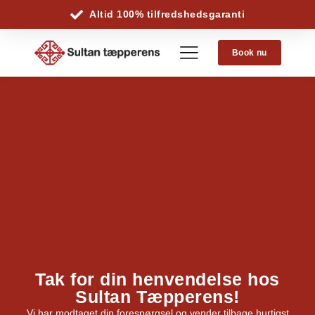
Altid 100% tilfredshedsgaranti
Book nu
Tak for din henvendelse hos
Sultan Tæpperens!
Vi har modtaget din forespørgsel og vender tilbage hurtigst