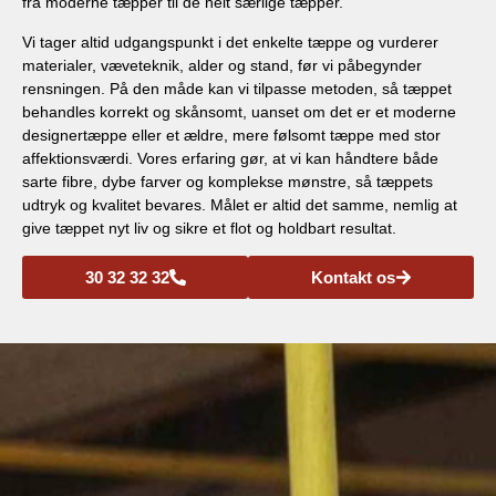
fra moderne tæpper til de helt særlige tæpper.
Vi tager altid udgangspunkt i det enkelte tæppe og vurderer
materialer, væveteknik, alder og stand, før vi påbegynder
rensningen. På den måde kan vi tilpasse metoden, så tæppet
behandles korrekt og skånsomt, uanset om det er et moderne
designertæppe eller et ældre, mere følsomt tæppe med stor
affektionsværdi. Vores erfaring gør, at vi kan håndtere både
sarte fibre, dybe farver og komplekse mønstre, så tæppets
udtryk og kvalitet bevares. Målet er altid det samme, nemlig at
give tæppet nyt liv og sikre et flot og holdbart resultat.
30 32 32 32
Kontakt os