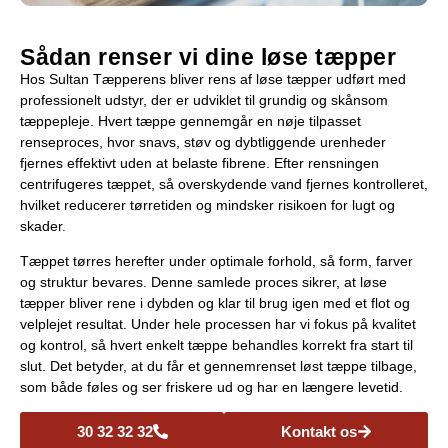
Sådan renser vi dine løse tæpper
Hos Sultan Tæpperens bliver rens af løse tæpper udført med
professionelt udstyr, der er udviklet til grundig og skånsom
tæppepleje. Hvert tæppe gennemgår en nøje tilpasset
renseproces, hvor snavs, støv og dybtliggende urenheder
fjernes effektivt uden at belaste fibrene. Efter rensningen
centrifugeres tæppet, så overskydende vand fjernes kontrolleret,
hvilket reducerer tørretiden og mindsker risikoen for lugt og
skader.
Tæppet tørres herefter under optimale forhold, så form, farver
og struktur bevares. Denne samlede proces sikrer, at løse
tæpper bliver rene i dybden og klar til brug igen med et flot og
velplejet resultat. Under hele processen har vi fokus på kvalitet
og kontrol, så hvert enkelt tæppe behandles korrekt fra start til
slut. Det betyder, at du får et gennemrenset løst tæppe tilbage,
som både føles og ser friskere ud og har en længere levetid.
30 32 32 32
Kontakt os