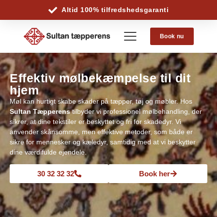
Altid 100% tilfredshedsgaranti
Book nu
Effektiv mølbekæmpelse til dit
hjem
Møl kan hurtigt skabe skader på tæpper, tøj og møbler. Hos
Sultan Tæpperens
tilbyder vi professionel mølbehandling, der
sikrer, at dine tekstiler er beskyttet og fri for skadedyr. Vi
anvender skånsomme, men effektive metoder, som både er
sikre for mennesker og kæledyr, samtidig med at vi beskytter
dine værdifulde ejendele.
30 32 32 32
Book her