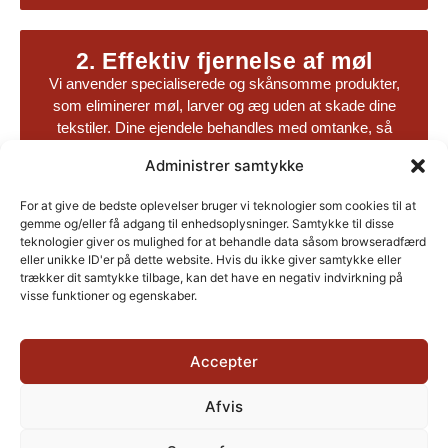
2. Effektiv fjernelse af møl
Vi anvender specialiserede og skånsomme produkter,
som eliminerer møl, larver og æg uden at skade dine
tekstiler. Dine ejendele behandles med omtanke, så
farver og fibre bevares.
Administrer samtykke
For at give de bedste oplevelser bruger vi teknologier som cookies til at
gemme og/eller få adgang til enhedsoplysninger. Samtykke til disse
teknologier giver os mulighed for at behandle data såsom browseradfærd
3. Forebyggelse af fremtidige
eller unikke ID'er på dette website. Hvis du ikke giver samtykke eller
angreb
trækker dit samtykke tilbage, kan det have en negativ indvirkning på
Efter behandlingen giver vi rådgivning og tips til, hvordan
visse funktioner og egenskaber.
du bedst holder dine tæpper og møbler mølfrie. Vi
hjælper dig med at minimere risikoen for fremtidige
skader.
Accepter
Afvis