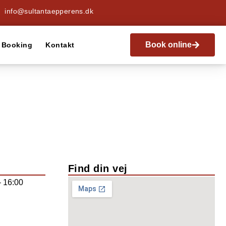
info@sultantaepperens.dk
Book online
Booking
Kontakt
Find din vej
 16:00