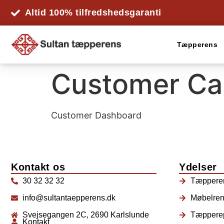
Altid 100% tilfredshedsgaranti
Tæpperens
Customer Ca
Customer Dashboard
Kontakt os
Ydelser
30 32 32 32
Tæppere
info@sultantaepperens.dk
Møbelre
Svejsegangen 2C, 2690 Karlslunde
Tæpperep
Kontakt