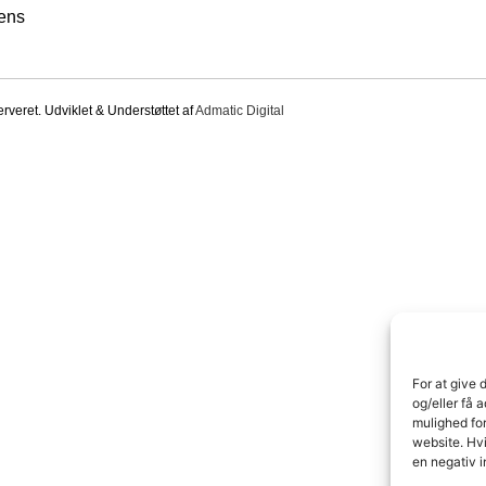
ens
veret. Udviklet & Understøttet af
Admatic Digital
For at give 
og/eller få 
mulighed fo
website. Hvi
en negativ i