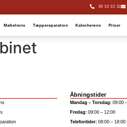
30 32 32 32
Møbelrens
Tæppereparation
Kalecherens
Priser
binet
Åbningstider
ns
Mandag – Torsdag:
09:00 –
ns
Fredag:
09:00 – 12:00
aration
Telefontider:
08:00 – 18:00